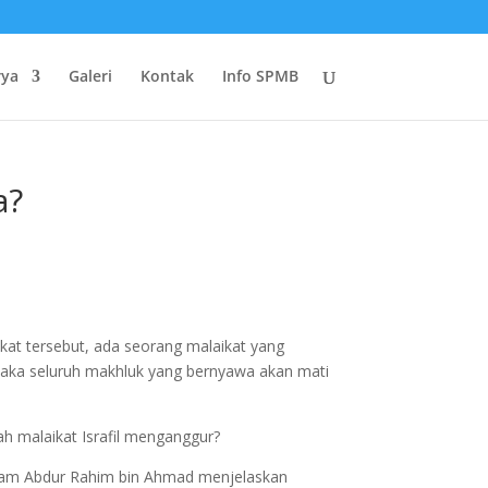
rya
Galeri
Kontak
Info SPMB
a?
kat tersebut, ada seorang malaikat yang
, maka seluruh makhluk yang bernyawa akan mati
kah malaikat Israfil menganggur?
, Imam Abdur Rahim bin Ahmad menjelaskan