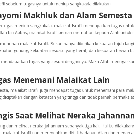
afil sebelum tugasnya untuk meniup sangkakala dilakukan.
ngayomi Makhluk dan Alam Semesta
bertugas meniup sangkakala, malaikat Israfil mendapatkan tugas unt
lah bin Abbas, malaikat Israfil pernah memohon kepada Allah untuk 
onan malaikat Israfil. Bukan hanya diberikan kekuatan tujuh langit
kuatan gunung, kekuatan sesuatu yang berat, dan kekuatan hewan b
il mendapatkan tugas yang sesuai dengannya. Maka Allah menugaskan
tugas Menemani Malaikat Lain
sta, malaikat Israfil juga mendapat tugas untuk menemani para mal
g diciptakan dengan ketaatan yang tinggi dan tidak pernah bermaksiat
angis Saat Melihat Neraka Jahanna
ang dan melihat neraka jahannam sebanyak tiga kali. Hal itu dilakuk
 malaikat Israfil pun merendahkan diri di hadapan Allah dan menangi