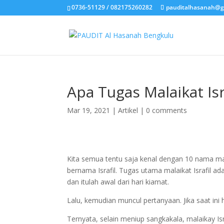
0736-51129 / 082175260282
pauditalhasanah@g
Apa Tugas Malaikat Is
Mar 19, 2021
|
Artikel
|
0 comments
Kita semua tentu saja kenal dengan 10 nama mal
bernama Israfil. Tugas utama malaikat Israfil a
dan itulah awal dari hari kiamat.
Lalu, kemudian muncul pertanyaan. Jika saat ini h
Ternyata, selain meniup sangkakala, malaikay I