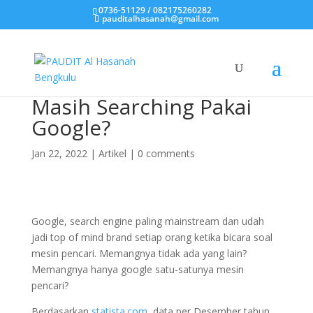
0736-51129 / 082175260282
pauditalhasanah@gmail.com
Masih Searching Pakai
Google?
Jan 22, 2022
|
Artikel
|
0 comments
Google, search engine paling mainstream dan udah
jadi top of mind brand setiap orang ketika bicara soal
mesin pencari. Memangnya tidak ada yang lain?
Memangnya hanya google satu-satunya mesin
pencari?
Berdasarkan
statista.com
, data per Desember tahun