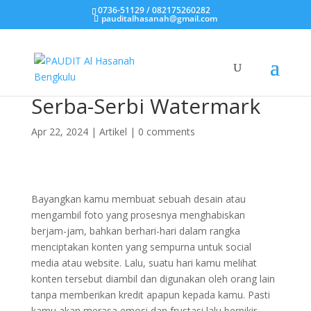
0736-51129 / 082175260282
pauditalhasanah@gmail.com
Serba-Serbi Watermark
Apr 22, 2024
|
Artikel
|
0 comments
Bayangkan kamu membuat sebuah desain atau
mengambil foto yang prosesnya menghabiskan
berjam-jam, bahkan berhari-hari dalam rangka
menciptakan konten yang sempurna untuk social
media atau website. Lalu, suatu hari kamu melihat
konten tersebut diambil dan digunakan oleh orang lain
tanpa memberikan kredit apapun kepada kamu. Pasti
kamu akan merasa emosi dan frustasi lalu berpikir