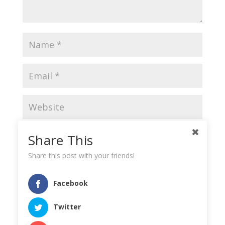
Save my name, email, and website in this browser
Share This
for the next time I comment.
Share this post with your friends!
Facebook
Twitter