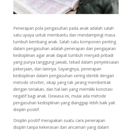
Penerapan pola pengasuhan pada anak adalah salah
satu upaya untuk membantu dan mendampingi masa
tumbuh kembang anak. Salah satu komponen penting
dalam pengasuhan adalah penerapan dan pengajaran
kedisiplinan agar anak dapat tumbuh menjadi pribadi
yang punya tanggung jawab, tekad dalam penyelesaian
pekerjaan, dan lainnya. Sayangnya, penerapan
kedisiplinan dalam pengasuhan sering identik dengan
metode otoriter, sikap yang tak jarang membentak
dengan teriakan, dan hal lain yang memiliki konotasi
negatif bagi anak. Dewasa ini, mulai ada metode
pengasuhan kedisiplinan yang dianggap lebih baik yait
disiplin positif.
Disiplin positif merupakan suatu cara penerapan
disiplin tanpa kekerasan dan ancaman yang dalam