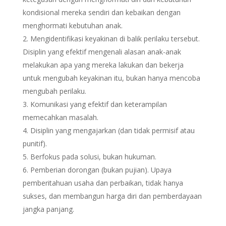
kondisional mereka sendiri dan kebaikan dengan
menghormati kebutuhan anak.
Mengidentifikasi keyakinan di balik perilaku tersebut.
Disiplin yang efektif mengenali alasan anak-anak
melakukan apa yang mereka lakukan dan bekerja
untuk mengubah keyakinan itu, bukan hanya mencoba
mengubah perilaku.
Komunikasi yang efektif dan keterampilan
memecahkan masalah.
Disiplin yang mengajarkan (dan tidak permisif atau
punitif).
Berfokus pada solusi, bukan hukuman.
Pemberian dorongan (bukan pujian). Upaya
pemberitahuan usaha dan perbaikan, tidak hanya
sukses, dan membangun harga diri dan pemberdayaan
jangka panjang.