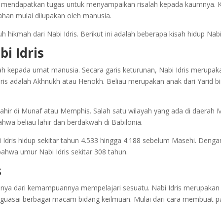
ng mendapatkan tugas untuk menyampaikan risalah kepada kaumnya. K
ahan mulai dilupakan oleh manusia.
ikmah dari Nabi Idris. Berikut ini adalah beberapa kisah hidup Nabi 
i Idris
lah kepada umat manusia. Secara garis keturunan, Nabi Idris merupa
 adalah Akhnukh atau Henokh. Beliau merupakan anak dari Yarid bin M
ahir di Munaf atau Memphis. Salah satu wilayah yang ada di daerah 
hwa beliau lahir dan berdakwah di Babilonia.
ris hidup sekitar tahun 4.533 hingga 4.188 sebelum Masehi. Dengan ka
ahwa umur Nabi Idris sekitar 308 tahun.
s
ususnya dari kemampuannya mempelajari sesuatu. Nabi Idris merup
menguasai berbagai macam bidang keilmuan. Mulai dari cara membuat 