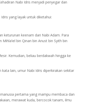
ehadiran Nabi Idris menjadi penyegar dan
Idris yang layak untuk diketahui:
kan keturunan keenam dari Nabi Adam. Para
ihla’iel bin Qinan bin Anust bin Syith bin
Mesir. Kemudian, beliau berdakwah hingga ke
ta lain, umur Nabi Idris diperkirakan sekitar
akan manusia pertama yang mampu membaca dan
pakaian, merawat kuda, bercocok tanam, ilmu