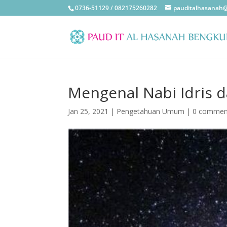
0736-51129 / 082175260282
pauditalhasanah
Mengenal Nabi Idris 
Jan 25, 2021
|
Pengetahuan Umum
|
0 commen