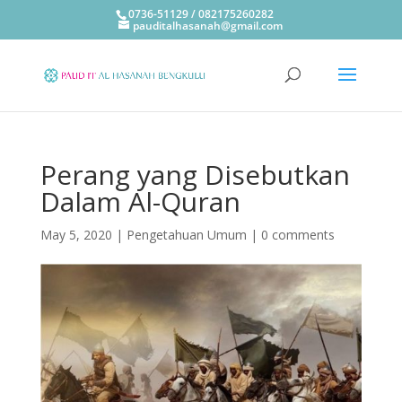
0736-51129 / 082175260282
pauditalhasanah@gmail.com
Perang yang Disebutkan
Dalam Al-Quran
May 5, 2020
|
Pengetahuan Umum
|
0 comments