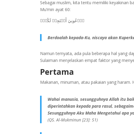
Sebagai muslim, kita tentu memiliki keyakinan b
Mu’min ayat 60:
ٱدۡعُونِيٓ أَسۡتَجِبۡ لَكُمۡۚ
Berdoalah kepada-Ku, niscaya akan Kuper
Namun ternyata, ada pula beberapa hal yang dap
Sulaiman menjelaskan empat faktor yang menyebabk
Pertama
Makanan, minuman, atau pakaian yang haram. Hal
Wahai manusia, sesungguhnya Allah itu bai
diperintahkan kepada para rasul, sebagaima
Sesungguhnya Aku Maha Mengetahui apa ya
(QS. Al-Mukminun [23]: 51)