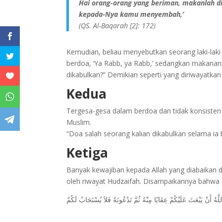
Hai orang-orang yang beriman, makanlah di
kepada-Nya kamu menyembah,’
(QS. Al-Baqarah [2]: 172)
Kemudian, beliau menyebutkan seorang laki-lak
berdoa, ‘Ya Rabb, ya Rabb,’ sedangkan makanan
dikabulkan?” Demikian seperti yang diriwayatkan
Kedua
Tergesa-gesa dalam berdoa dan tidak konsisten 
Muslim.
“Doa salah seorang kalian dikabulkan selama ia
Ketiga
Banyak kewajiban kepada Allah yang diabaikan 
oleh riwayat Hudzaifah. Disampaikannya bahwa Ra
َّهُ أَنْ يَبْعَثَ عَلَيْكُمْ عِقَابًا مِنْهُ ثُمَّ تَدْعُونَهُ فَلاَ يُسْتَجَابُ لَكُمْ