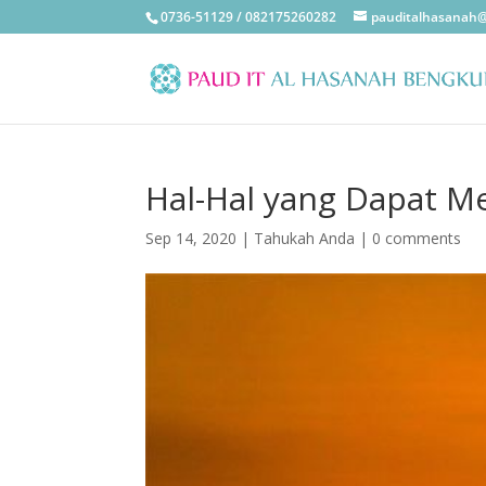
0736-51129 / 082175260282
pauditalhasanah
Hal-Hal yang Dapat M
Sep 14, 2020
|
Tahukah Anda
|
0 comments