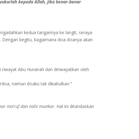
ukurlah kepada Allah, jika benar-benar
engadahkan kedua tangannya ke langit, seraya
am. Dengan begitu, bagaimana doa-doanya akan
 riwayat Abu Hurairah dan diriwayatkan oleh
rdoa, namun doaku tak dikabulkan.’”
ar ma’ruf dan nahi munkar
. Hal ini ditandaskan