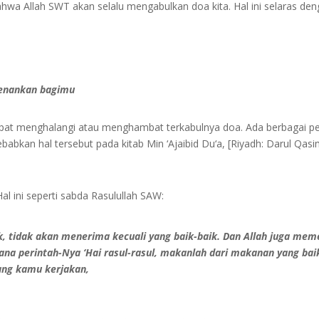
ahwa Allah SWT akan selalu mengabulkan doa kita. Hal ini selaras deng
kenankan bagimu
at menghalangi atau menghambat terkabulnya doa. Ada berbagai perspe
an hal tersebut pada kitab Min ‘Ajaibid Du‘a, [Riyadh: Darul Qasim], 
 ini seperti sabda Rasulullah SAW:
k, tidak akan menerima kecuali yang baik-baik. Dan Allah juga me
na perintah-Nya ‘Hai rasul-rasul, makanlah dari makanan yang baik
ng kamu kerjakan,