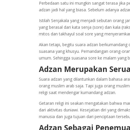
Perbedaan satu ini mungkin sangat terasa jik
adzan jadi hal yang biasa. Sebelum adanya adz
Istilah Senjakala yang menjadi sebutan orang j
yang berasal dari kata senja (sore) dan kala
mitos dan takhayul soal sore yang menyeramka
Akan tetapi, begitu suara adzan berkumandang da
suasana yang khusyu. Pemandangan orang-orang
umum. Sehingga suasana sore ke malam yang bi
Adzan Merupakan Serua
Suara adzan yang dilantunkan dalam bahasa ara
orang muslim arab saja. Tapi juga orang musli
religi saat mendengar kumandang adzan.
Getaran religi ini seakan mengatakan bahwa manu
dari aktivitas duniawi. Kesejatian diri yang d
manusia dan juga tujuan dari penciptaan tersebu
Adzan Sebagai Penemu