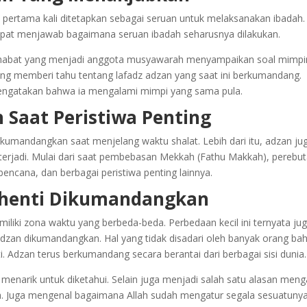
pertama kali ditetapkan sebagai seruan untuk melaksanakan ibadah.
dapat menjawab bagaimana seruan ibadah seharusnya dilakukan.
 sahabat yang menjadi anggota musyawarah menyampaikan soal mimpi
ng memberi tahu tentang lafadz adzan yang saat ini berkumandang.
mengatakan bahwa ia mengalami mimpi yang sama pula.
Saat Peristiwa Penting
umandangkan saat menjelang waktu shalat. Lebih dari itu, adzan ju
terjadi. Mulai dari saat pembebasan Mekkah (Fathu Makkah), perebu
bencana, dan berbagai peristiwa penting lainnya.
rhenti Dikumandangkan
iliki zona waktu yang berbeda-beda. Perbedaan kecil ini ternyata ju
dzan dikumandangkan. Hal yang tidak disadari oleh banyak orang ba
. Adzan terus berkumandang secara berantai dari berbagai sisi dunia.
g menarik untuk diketahui. Selain juga menjadi salah satu alasan men
lah. Juga mengenal bagaimana Allah sudah mengatur segala sesuatuny