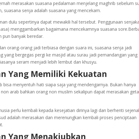
a pernah merasakan suasana pedalaman menjelang maghrib sebelum s
an, suasana senja adalah suasana yang mencekam.
aman dulu sepertinya dapat mewakili hal tersebut. Penggunaan senjak
 (raksasa) menggambarkan bagaimana mencekamnya suasana sore.Berb
n pun banyak beredar.
n orang-orang jadi terbiasa dengan suara ini, suasana senja jadi
 yang bergegas pergi ke masjid atau surau jadi pemandangan yang
asanya seram menjadi lebih lembut dan khusyu.
n Yang Memiliki Kekuatan
b bisa menyentuh hati siapa saja yang mendengarnya. Bukan hanya
m non arab bahkan orang non muslim sekalipun dapat merasakan get
sia perlu kembali kepada kesejatian dirinya lagi dan berhenti sejena
imaksud adalah merasakan dan merenungkan kembali proses penciptaan
t.
an Yang Menakjubkan