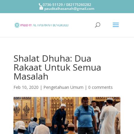
0736-51129 / 082175260282
pauditalhasanah@gmail.com
Shalat Dhuha: Dua
Rakaat Untuk Semua
Masalah
Feb 10, 2020
|
Pengetahuan Umum
|
0 comments