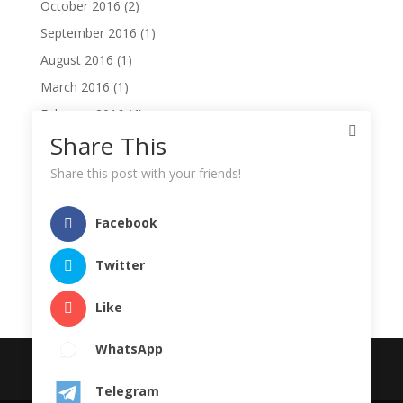
October 2016
(2)
September 2016
(1)
August 2016
(1)
March 2016
(1)
February 2016
(4)
Share This
January 2016
(1)
December 2015
(2)
Share this post with your friends!
November 2014
(1)
October 2014
(1)
Facebook
August 2014
(1)
Twitter
June 2014
(2)
Like
WhatsApp
© 2025 PAUD IT Al Hasanah Bengkulu (
Telegram
Yayasan Al