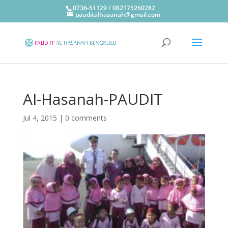
0736-51129 / 082175260282
pauditalhasanah@gmail.com
Al-Hasanah-PAUDIT
Jul 4, 2015
|
0 comments