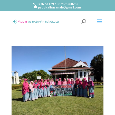
0736-51129 / 082175260282
pauditalhasanah@gmail.com