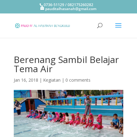
0736-51129 / 082175260282
pauditalhasanah@gmail.com
Berenang Sambil Belajar
Tema Air
Jan 16, 2018
|
Kegiatan
|
0 comments