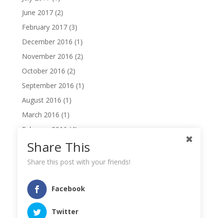
June 2017
(2)
February 2017
(3)
December 2016
(1)
November 2016
(2)
October 2016
(2)
September 2016
(1)
August 2016
(1)
March 2016
(1)
February 2016
(4)
Share This
January 2016
(1)
December 2015
(2)
Share this post with your friends!
November 2014
(1)
October 2014
(1)
Facebook
August 2014
(1)
Twitter
June 2014
(2)